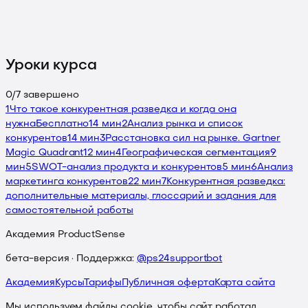
Уроки курса
0
/
7
завершено
1
Что такое конкурентная разведка и когда она
нужна
Бесплатно
14 мин
2
Анализ рынка и список
конкурентов
14 мин
3
Расстановка сил на рынке. Gartner
Magic Quadrant
12 мин
4
Географическая сегментация
9
мин
5
SWOT-анализ продукта и конкурентов
5 мин
6
Анализ
маркетинга конкурентов
22 мин
7
Конкурентная разведка:
дополнительные материалы, глоссарий и задания для
самостоятельной работы
Академия ProductSense
бета-версия · Поддержка:
@ps24supportbot
Академия
Курсы
Тарифы
Публичная оферта
Карта сайта
Мы используем файлы cookie, чтобы сайт работал