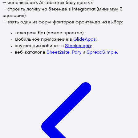
— использовать Airtable как базу данных;
— строить логику на бэкенде в Integromat (минимум 3
сценария);
— взять один из форм-факторов фронтенда на выбор:
телеграм-бот (самое простое);
мобильное приложение в
GlideApps
;
внутренний кабинет в
Stacker.app
;
веб-каталог в
Sheet2site
,
Pory
и
SpreadSimple
.