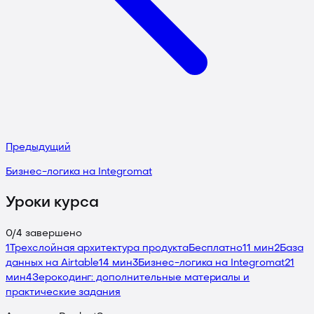
Предыдущий
Бизнес-логика на Integromat
Уроки курса
0
/
4
завершено
1
Трехслойная архитектура продукта
Бесплатно
11 мин
2
База
данных на Airtable
14 мин
3
Бизнес-логика на Integromat
21
мин
4
Зерокодинг: дополнительные материалы и
практические задания