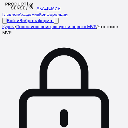
АКАДЕМИЯ
Главная
Академия
Конференции
Войти
Выбрать формат
Курсы
/
Проектирование, запуск и оценка MVP
/
Что такое
MVP