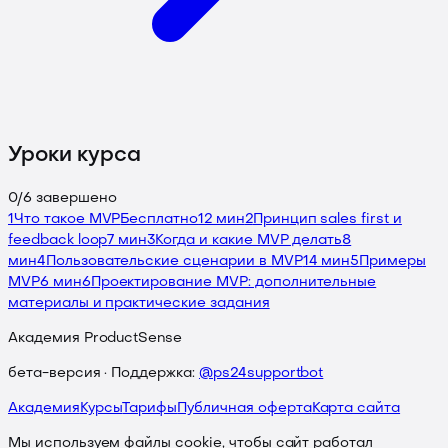
Уроки курса
0
/
6
завершено
1
Что такое MVP
Бесплатно
12 мин
2
Принцип sales first и
feedback loop
7 мин
3
Когда и какие MVP делать
8
мин
4
Пользовательские сценарии в MVP
14 мин
5
Примеры
MVP
6 мин
6
Проектирование MVP: дополнительные
материалы и практические задания
Академия ProductSense
бета-версия · Поддержка:
@ps24supportbot
Академия
Курсы
Тарифы
Публичная оферта
Карта сайта
Мы используем файлы cookie, чтобы сайт работал