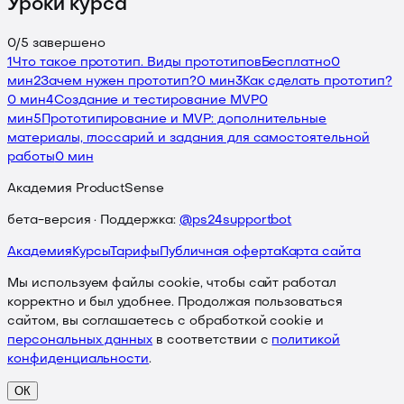
Уроки курса
0
/
5
завершено
1
Что такое прототип. Виды прототипов
Бесплатно
0
мин
2
Зачем нужен прототип?
0 мин
3
Как сделать прототип?
0 мин
4
Создание и тестирование MVP
0
мин
5
Прототипирование и MVP: дополнительные
материалы, глоссарий и задания для самостоятельной
работы
0 мин
Академия ProductSense
бета-версия · Поддержка:
@ps24supportbot
Академия
Курсы
Тарифы
Публичная оферта
Карта сайта
Мы используем файлы cookie, чтобы сайт работал
корректно и был удобнее. Продолжая пользоваться
сайтом, вы соглашаетесь с обработкой cookie и
персональных данных
в соответствии с
политикой
конфиденциальности
.
ОК