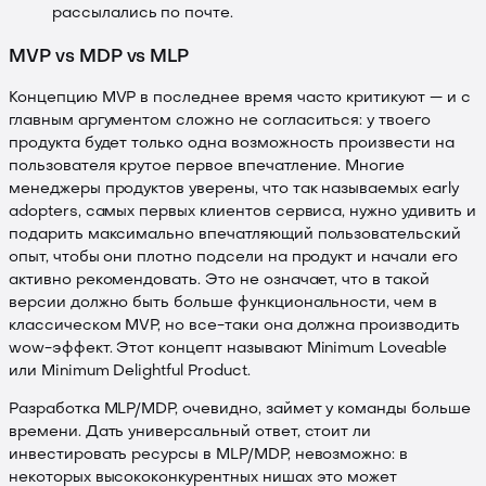
рассылались по почте.
MVP vs MDP vs MLP
Концепцию MVP в последнее время часто критикуют — и с
главным аргументом сложно не согласиться: у твоего
продукта будет только одна возможность произвести на
пользователя крутое первое впечатление. Многие
менеджеры продуктов уверены, что так называемых early
adoptеrs, самых первых клиентов сервиса, нужно удивить и
подарить максимально впечатляющий пользовательский
опыт, чтобы они плотно подсели на продукт и начали его
активно рекомендовать. Это не означает, что в такой
версии должно быть больше функциональности, чем в
классическом MVP, но все-таки она должна производить
wow-эффект. Этот концепт называют Minimum Loveable
или Minimum Delightful Product.
Разработка MLP/MDP, очевидно, займет у команды больше
времени. Дать универсальный ответ, стоит ли
инвестировать ресурсы в MLP/MDP, невозможно: в
некоторых высококонкурентных нишах это может