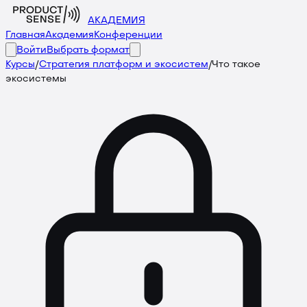
АКАДЕМИЯ
Главная
Академия
Конференции
Войти
Выбрать формат
Курсы
/
Стратегия платформ и экосистем
/
Что такое
экосистемы