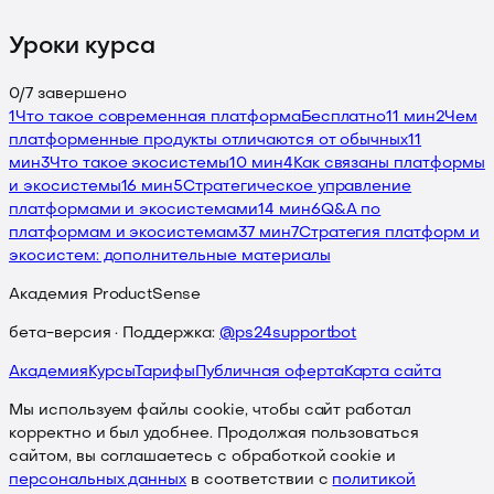
Уроки курса
0
/
7
завершено
1
Что такое современная платформа
Бесплатно
11 мин
2
Чем
платформенные продукты отличаются от обычных
11
мин
3
Что такое экосистемы
10 мин
4
Как связаны платформы
и экосистемы
16 мин
5
Стратегическое управление
платформами и экосистемами
14 мин
6
Q&A по
платформам и экосистемам
37 мин
7
Стратегия платформ и
экосистем: дополнительные материалы
Академия ProductSense
бета-версия · Поддержка:
@ps24supportbot
Академия
Курсы
Тарифы
Публичная оферта
Карта сайта
Мы используем файлы cookie, чтобы сайт работал
корректно и был удобнее. Продолжая пользоваться
сайтом, вы соглашаетесь с обработкой cookie и
персональных данных
в соответствии с
политикой