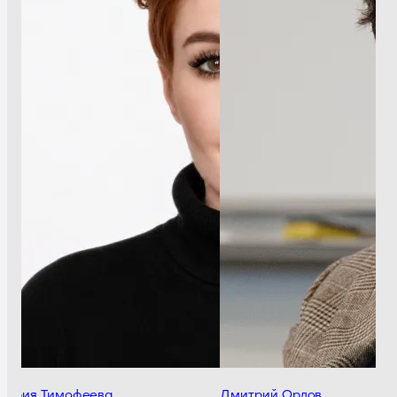
ария Тимофеева
Дмитрий Орлов