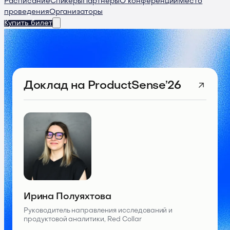
Расписание
Спикеры
Партнеры
О конференции
Место
проведения
Организаторы
Купить билет
Доклад
на ProductSense’26
Ирина Полуяхтова
Руководитель направления исследований и
продуктовой аналитики, Red Collar