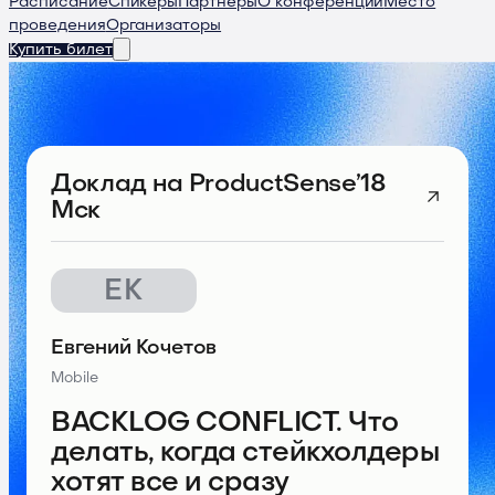
Расписание
Спикеры
Партнеры
О конференции
Место
проведения
Организаторы
Купить билет
Доклад
на ProductSense’18
Мск
ЕК
Евгений Кочетов
Mobile
BACKLOG CONFLICT. Что
делать, когда стейкхолдеры
хотят все и сразу