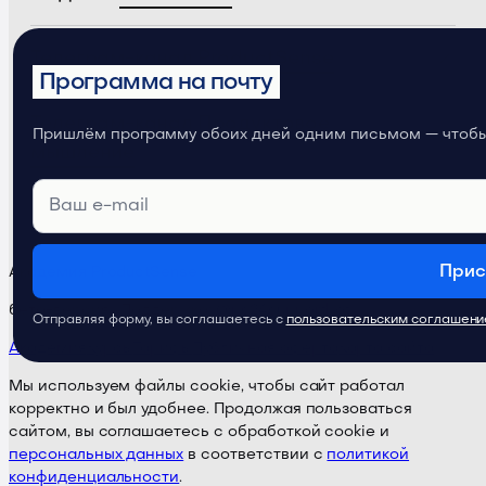
Телеграм-канал
ProductSense
Программа на почту
Телеграм-канал
Продуктовое
Пришлём программу обоих дней одним письмом — чтобы 
мышление
Прис
Академия ProductSense
бета-версия · Поддержка:
@ps24supportbot
Отправляя форму, вы соглашаетесь с
пользовательским соглашен
Академия
Курсы
Тарифы
Публичная оферта
Карта сайта
Мы используем файлы cookie, чтобы сайт работал
корректно и был удобнее. Продолжая пользоваться
сайтом, вы соглашаетесь с обработкой cookie и
персональных данных
в соответствии с
политикой
конфиденциальности
.