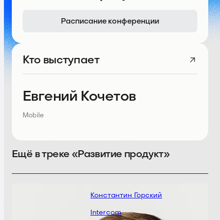
Расписание конференции
Кто выступает
Евгений Кочетов
Mobile
Ещё в треке «Развитие продукт»
Константин Горский
Дм
Intercom
Ц