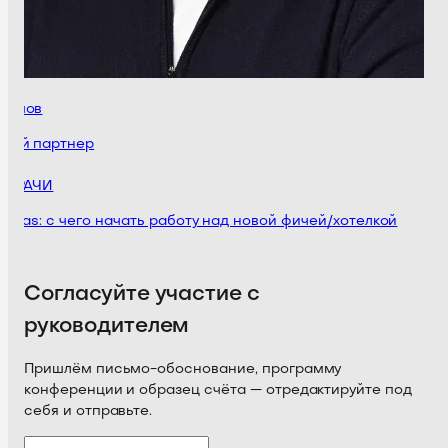
имов
ий партнер
 ГРАЧИ
nvas: с чего начать работу над новой фичей/хотелкой
Согласуйте участие с
руководителем
Пришлём письмо-обоснование, программу
конференции и образец счёта — отредактируйте под
себя и отправьте.