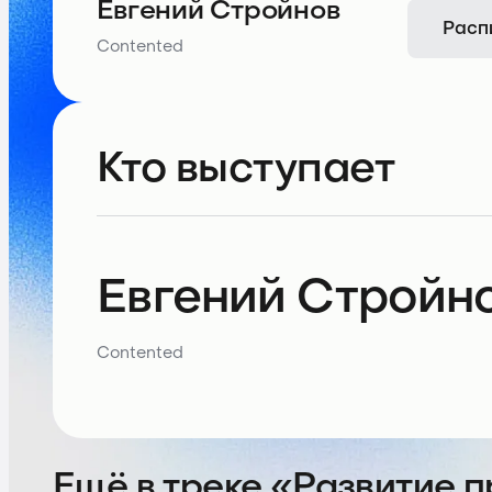
Евгений Стройнов
Расп
Contented
Кто выступает
Евгений Стройн
Contented
Ещё в треке «Развитие 