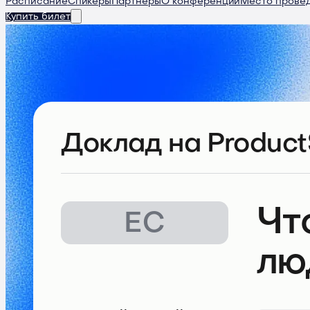
Расписание
Спикеры
Партнеры
О конференции
Место прове
Купить билет
Доклад
на Product
Чт
ЕС
лю