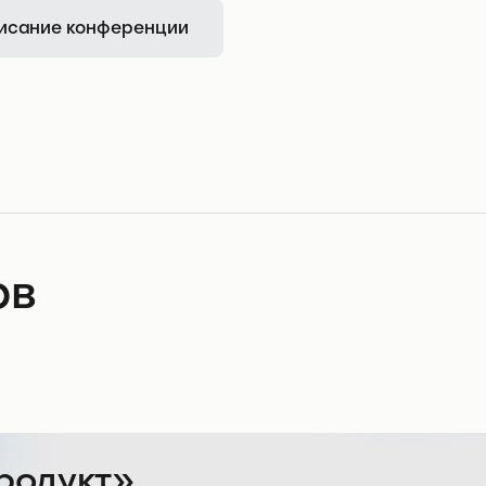
исание конференции
ов
продукт»