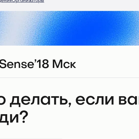
дения
Организаторы
Sense’18 Мск
о делать, если в
ди?