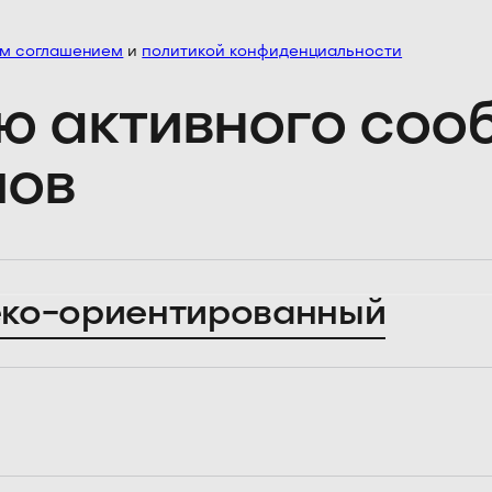
им соглашением
и
политикой конфиденциальности
ю активного со
лов
ко-ориентированный