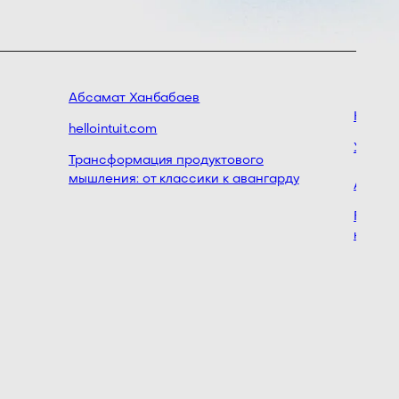
Абсамат Ханбабаев
Никита
hellointuit.com
Управл
Трансформация продуктового
мышления: от классики к авангарду
Агентст
Feature 
новой ф