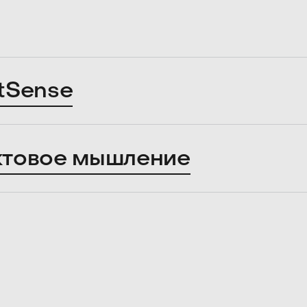
tSense
ктовое мышление