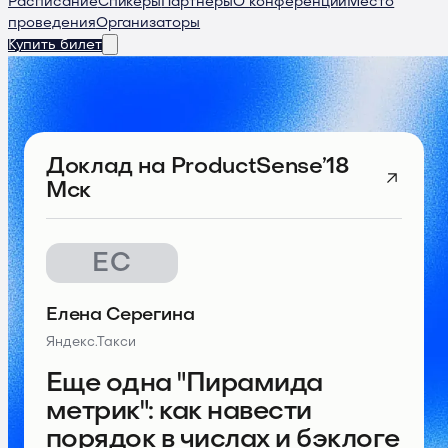
Расписание
Спикеры
Партнеры
О конференции
Место
проведения
Организаторы
Купить билет
Доклад
на ProductSense’18
Мск
ЕС
Елена Серегина
Яндекс.Такси
Еще одна "Пирамида
метрик": как навести
порядок в числах и бэклоге