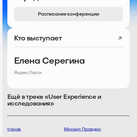
Расписание конференции
Кто выступает
Елена Серегина
Яндекс.Такси
Ещё в треке «User Experience и
исследования»
 Жиганов
Михаил Правдин