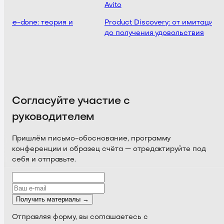
Avito
o-be-done: теория и
Product Discovery: от имитации
ка
до получения удовольствия
Согласуйте участие с
руководителем
Пришлём письмо-обоснование, программу
конференции и образец счёта — отредактируйте под
себя и отправьте.
Получить материалы →
Отправляя форму, вы соглашаетесь с