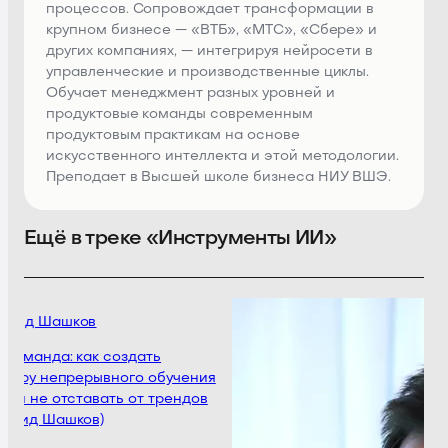
процессов. Сопровождает трансформации в
крупном бизнесе — «ВТБ», «МТС», «Сбере» и
других компаниях, — интегрируя нейросети в
управленческие и производственные циклы.
Обучает менеджмент разных уровней и
продуктовые команды современным
продуктовым практикам на основе
искусственного интеллекта и этой методологии.
Преподает в Высшей школе бизнеса НИУ ВШЭ.
Ещё в треке «Инструменты ИИ»
нид Шашков
команда: как создать
ьтуру непрерывного обучения
 и не отставать от трендов
онид Шашков)