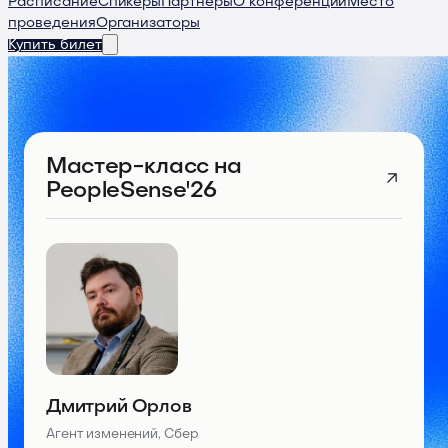
Расписание
Спикеры
Партнеры
О конференции
Место
проведения
Организаторы
Купить билет
Мастер-класс
на
PeopleSense'26
Дмитрий Орлов
Агент изменений, Сбер