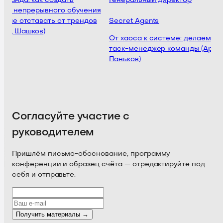
манда: как создать
Генеральный директор
уру непрерывного обучения
и не отставать от трендов
Secret Agents
нид Шашков)
От хаоса к системе: делаем
таск-менеджер команды (Арте
Паньков)
Согласуйте участие с
руководителем
Пришлём письмо-обоснование, программу
конференции и образец счёта — отредактируйте под
себя и отправьте.
Получить материалы →