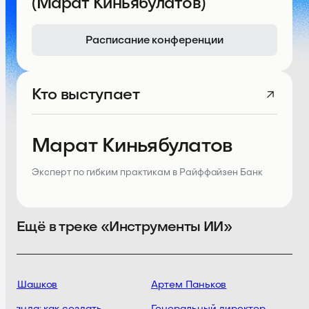
(Марат Киньябулатов)
Расписание конференции
Кто выступает
Марат Киньябулатов
Эксперт по гибким практикам в Райффайзен Банк
Ещё в треке «Инструменты ИИ»
ид Шашков
Артем Паньков