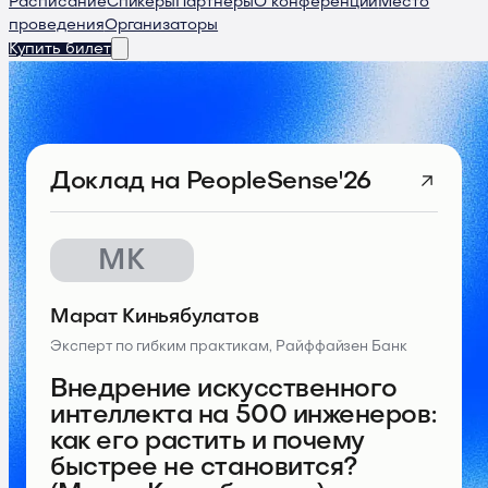
Расписание
Спикеры
Партнеры
О конференции
Место
проведения
Организаторы
Купить билет
Доклад
на PeopleSense'26
МК
Марат Киньябулатов
Эксперт по гибким практикам, Райффайзен Банк
Внедрение искусственного
интеллекта на 500 инженеров:
как его растить и почему
быстрее не становится?