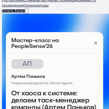
Расписание
Спикеры
Партнеры
О конференции
Место
проведения
Организаторы
Купить билет
Мастер-класс
на
PeopleSense'26
АП
Артем Паньков
Генеральный директор, Secret Agents
От хаоса к системе:
делаем таск-менеджер
команды (Артем Паньков)