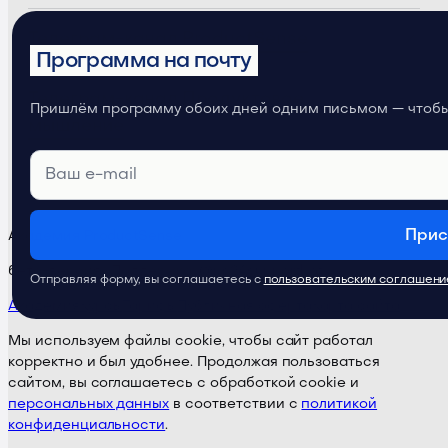
Телеграм-канал
ProductSense
Программа на почту
Телеграм-канал
Продуктовое
Пришлём программу обоих дней одним письмом — чтобы 
мышление
Прис
Академия ProductSense
бета-версия · Поддержка:
@ps24supportbot
Отправляя форму, вы соглашаетесь с
пользовательским соглашен
Академия
Курсы
Тарифы
Публичная оферта
Карта сайта
Мы используем файлы cookie, чтобы сайт работал
корректно и был удобнее. Продолжая пользоваться
сайтом, вы соглашаетесь с обработкой cookie и
персональных данных
в соответствии с
политикой
конфиденциальности
.