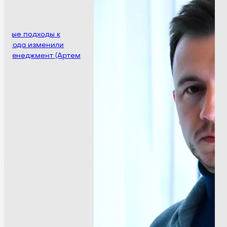
А
С
новые подходы к
ю кода изменили
ИИ
 менеджмент (Артем
н
р
(