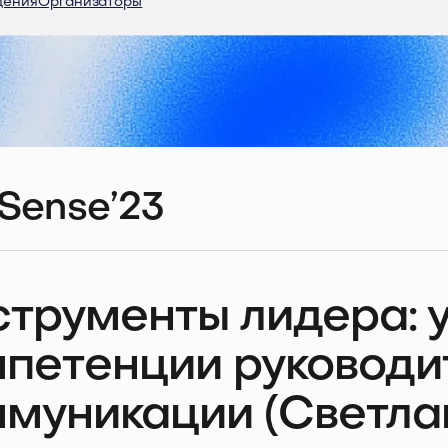
дения
Организаторы
Sense’23
трументы лидера: 
петенции руководи
муникации (Светла