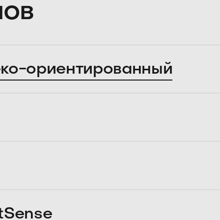
лов
ко-ориентированный
tSense