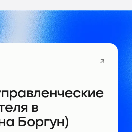
управленческие
теля в
на Боргун)