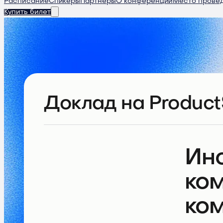
Расписание
Спикеры
Партнеры
О конференции
Место прове
Купить билет
Доклад
на Product
Инс
ком
ком