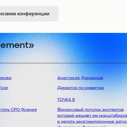
исание конференции
gement»
кова
Анастасия Доровская
cer
Директор по развитию
ТОЧКА Б
тать СРО (Ксения
Финансовый потолок экспертов,
который мешает им масштабирова
и делать многомиллионные запуск