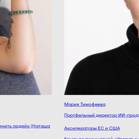
Мария Тимофеева
Портфельный директор ИИ-продук
нить людей» (Наташа
Акселераторы ЕС и США