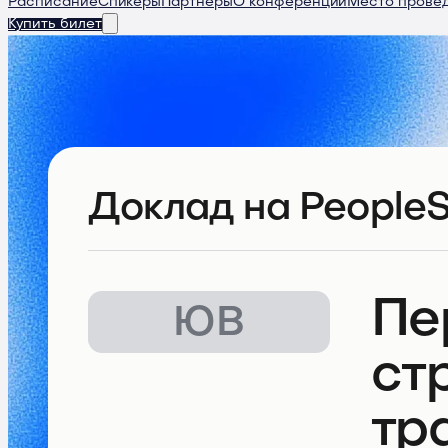
Расписание
Спикеры
Партнеры
О конференции
Место прове
Купить билет
Доклад
на PeopleS
Пе
ЮВ
ст
тр