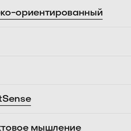
ко-ориентированный
tSense
ктовое мышление