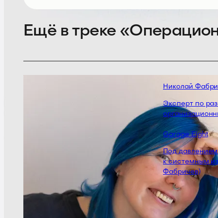
Ещё в треке «Операцион
Николай Фабрич
Эксперт по разв
организационны
Garage Eight
Под давлением: 
к системным изм
Фабричев)