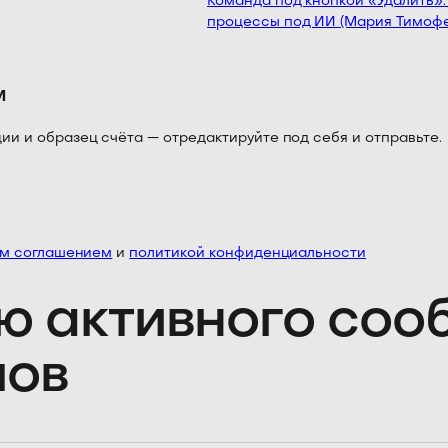
Команда под кнопкой «Удалить»: к
процессы под ИИ (Мария Тимофее
м
 и образец счёта — отредактируйте под себя и отправьте.
им соглашением
и
политикой конфиденциальности
ю активного со
лов