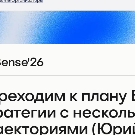
дения
Организаторы
ense'26
реходим к плану Б
ратегии с нескол
аекториями (Юри