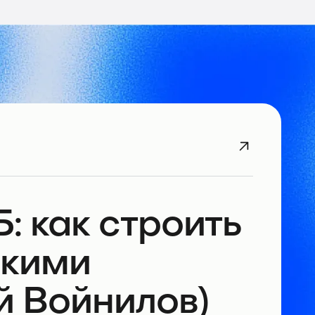
: как строить
ькими
й Войнилов)