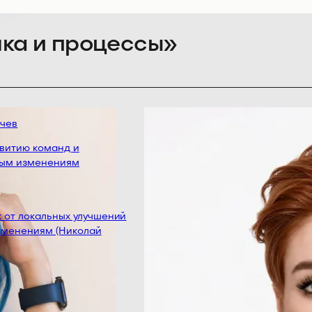
ка и процессы»
ев
итию команд и
м изменениям
от локальных улучшений
енениям (Николай