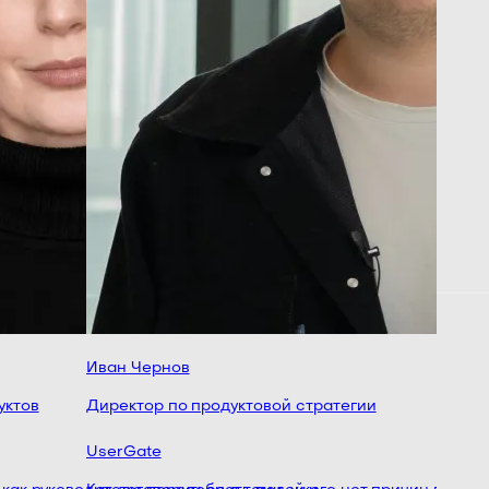
Иван Чернов
Евгений
тов
Директор по продуктовой стратегии
Ведущий
UserGate
Банк Эс