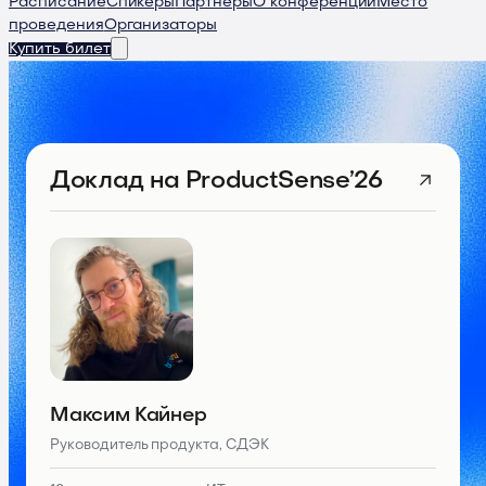
Расписание
Спикеры
Партнеры
О конференции
Место
проведения
Организаторы
Купить билет
Доклад
на ProductSense’26
Максим Кайнер
Руководитель продукта, СДЭК