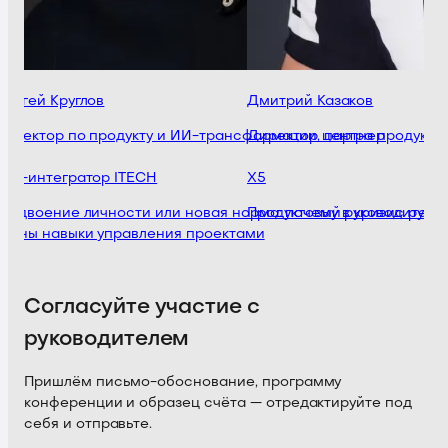
ергей Круглов
Дмитрий Казаков
иректор по продукту и ИИ-трансформации, партнер
Директор центра продуктов
еб-интегратор ITECH
X5
аздвоение личности или новая норма: почему в кризис руков
Продуктовый руководитель в
ужны навыки управления проектами
Согласуйте участие с
руководителем
Пришлём письмо-обоснование, программу
конференции и образец счёта — отредактируйте под
себя и отправьте.