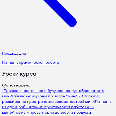
Предыдущий
Питчинг: практическая работа
Уроки курса
0
/
6
завершено
1
Прошлое, настоящее и будущее продукта
Бесплатно
6
мин
2
Таймлайн: изучаем прошлое
7 мин
3
Q-Storming:
расширение пространства возможностей
5 мин
4
Питчинг:
из ада в рай
5
Питчинг: практическая работа
1 ч 10
мин
6
Анализ и презентация ценности продукта: