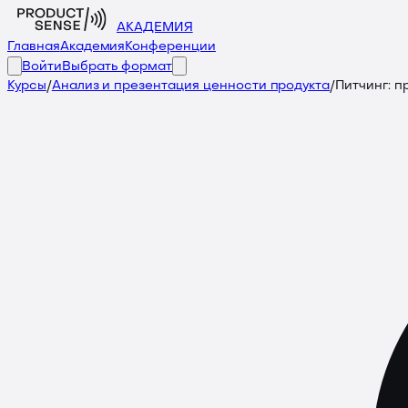
АКАДЕМИЯ
Главная
Академия
Конференции
Войти
Выбрать формат
Курсы
/
Анализ и презентация ценности продукта
/
Питчинг: п