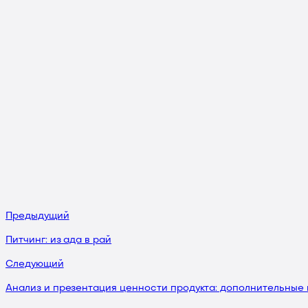
Предыдущий
Питчинг: из ада в рай
Следующий
Анализ и презентация ценности продукта: дополнительные