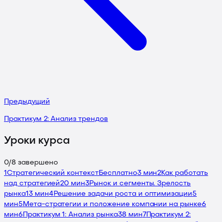
Предыдущий
Практикум 2: Анализ трендов
Уроки курса
0
/
8
завершено
1
Стратегический контекст
Бесплатно
3 мин
2
Как работать
над стратегией
20 мин
3
Рынок и сегменты. Зрелость
рынка
13 мин
4
Решение задачи роста и оптимизации
5
мин
5
Мета-стратегии и положение компании на рынке
6
мин
6
Практикум 1: Анализ рынка
38 мин
7
Практикум 2: