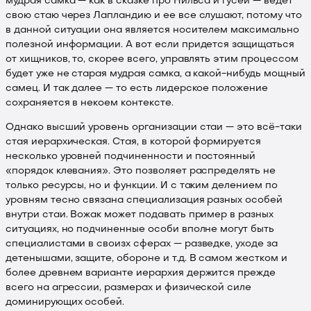
мудрая самка — как в сказке про Нильса и гусей — ведет
свою стаю через Лапландию и ее все слушают, потому что
в данной ситуации она является носителем максимально
полезной информации. А вот если придется защищаться
от хищников, то, скорее всего, управлять этим процессом
будет уже не старая мудрая самка, а какой-нибудь мощный
самец. И так далее — то есть лидерское положение
сохраняется в некоем контексте.
Однако высший уровень организации стаи — это всё-таки
стая иерархическая. Стая, в которой формируется
несколько уровней подчиненности и постоянный
«порядок клевания». Это позволяет распределять не
только ресурсы, но и функции. И с таким делением по
уровням тесно связана специализация разных особей
внутри стаи. Вожак может подавать пример в разных
ситуациях, но подчиненные особи вполне могут быть
специалистами в своизх сферах — разведке, уходе за
детенышами, защите, обороне и т.д. В самом жестком и
более древнем варианте иерархия держится прежде
всего на агрессии, размерах и физической силе
доминирующих особей.