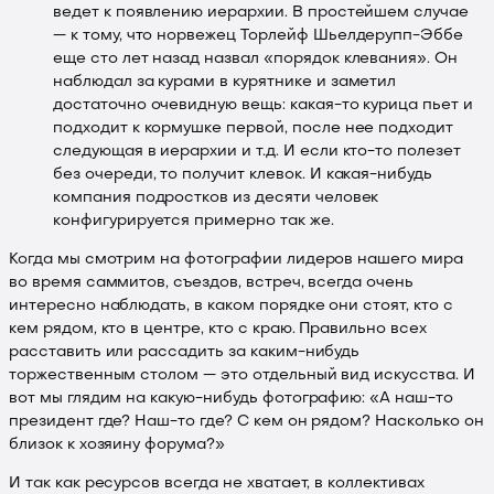
ведет к появлению иерархии. В простейшем случае
— к тому, что норвежец Торлейф Шьелдерупп-Эббе
еще сто лет назад назвал «порядок клевания». Он
наблюдал за курами в курятнике и заметил
достаточно очевидную вещь: какая-то курица пьет и
подходит к кормушке первой, после нее подходит
следующая в иерархии и т.д. И если кто-то полезет
без очереди, то получит клевок. И какая-нибудь
компания подростков из десяти человек
конфигурируется примерно так же.
Когда мы смотрим на фотографии лидеров нашего мира
во время саммитов, съездов, встреч, всегда очень
интересно наблюдать, в каком порядке они стоят, кто с
кем рядом, кто в центре, кто с краю. Правильно всех
расставить или рассадить за каким-нибудь
торжественным столом — это отдельный вид искусства. И
вот мы глядим на какую-нибудь фотографию: «А наш-то
президент где? Наш-то где? С кем он рядом? Насколько он
близок к хозяину форума?»
И так как ресурсов всегда не хватает, в коллективах