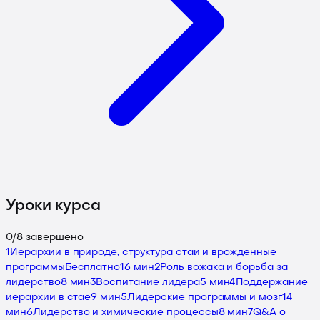
Уроки курса
0
/
8
завершено
1
Иерархии в природе, структура стаи и врожденные
программы
Бесплатно
16 мин
2
Роль вожака и борьба за
лидерство
8 мин
3
Воспитание лидера
5 мин
4
Поддержание
иерархии в стае
9 мин
5
Лидерские программы и мозг
14
мин
6
Лидерство и химические процессы
8 мин
7
Q&A о