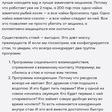
лучше находите еду и лучше замечаете хищников. Потому
что работает уже не 2 пары, а 200 пар глаз: одна чайка
заметила рыбий косяк — и все чайки бросились туда. Одна
чайка заметила сокола — и все чайки следуют за ней. Все
это позволяет не просто убегать от хищника, а
коллективно защищаться или охотиться.
Существовать стаей — выгодно. Это дает массу
преимуществ. И если мы посмотрим, как конфигурируются
стаи, то увидим, что всегда конкурирует две группы
программ:
Программы социального взаимодействия,
стремления к взаимному контакту. Например, вы
сбились в стаю и ночью вам теплее.
Программы конкуренции. Потому что ресурсов
всегда не хватает. Вот дружная стая подошла к
водопою. И кто будет пить первым? Или у одной из
самок началась овуляция. Кто будет первым с ней
спариваться? Кто займет самую удобную ветку во
время ночлега? То есть начинается конкуренция
внутри стаи. И это всё вместе достаточно быстро