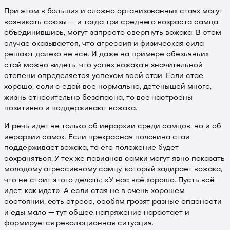
При этом в больших и сложно организованных стаях могут
возникать союзы — и тогда три среднего возраста самца,
объединившись, могут запросто свергнуть вожака. В этом
случае оказывается, что агрессия и физическая сила
решают далеко не все. И даже на примере обезьяньих
стай можно видеть, что успех вожака в значительной
степени определяется успехом всей стаи. Если стае
хорошо, если с едой все нормально, детенышей много,
жизнь относительно безопасна, то все настроены
позитивно и поддерживают вожака.
И речь идет не только об иерархии среди самцов, но и об
иерархии самок. Если прекрасная половина стаи
поддерживает вожака, то его положение будет
сохраняться. У тех же павианов самки могут явно показать
молодому агрессивному самцу, который задирает вожака,
что не стоит этого делать: «У нас всё хорошо. Пусть всё
идет, как идет». А если стая не в очень хорошем
состоянии, есть стресс, особям грозят разные опасности
и еды мало — тут общее напряжение нарастает и
формируется революционная ситуация.