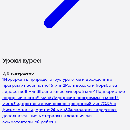
Уроки курса
0
/
8
завершено
1
Иерархии в природе, структура стаи и врожденные
программы
Бесплатно
16 мин
2
Роль вожака и борьба за
лидерство
8 мин
3
Воспитание лидера
5 мин
4
Поддержание
иерархии в стае
9 мин
5
Лидерские программы и мозг
14
мин
6
Лидерство и химические процессы
8 мин
7
Q&A о
физиологии лидерства
24 мин
8
Физиология лидерства:
дополнительные материалы и задания для
самостоятельной работы