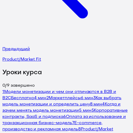
Предыдущий
Product/Market Fit
Уроки курса
0
/
9
завершено
1
Модели монетизации и чем они отличаются в B2B и
B2C
Бесплатно
4 мин
2
Маркетплейсы
6 мин
3
Как выбрать
модель монетизации и определить цену
8 мин
4
Когда и
зачем менять модель монетизации
5 мин
5
Корпоративные
контракты, SaaS и подписка
6
Оплата за использование и
транзакционная бизнес-модель
7
E-commerce,
производство и рекламная модель
8
Product/Market