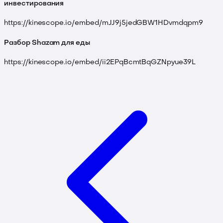
инвестирования
https://kinescope.io/embed/mJJ9j5jedGBW1HDvmdqpm9
Разбор Shazam для еды
https://kinescope.io/embed/ii2EPqBcmtBqGZNpyue39L