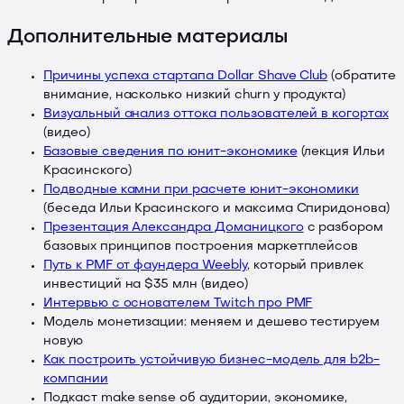
Дополнительные материалы
Причины успеха стартапа Dollar Shave Club
(обратите
внимание, насколько низкий churn у продукта)
Визуальный анализ оттока пользователей в когортах
(видео)
Базовые сведения по юнит-экономике
(лекция Ильи
Красинского)
Подводные камни при расчете юнит-экономики
(беседа Ильи Красинского и максима Спиридонова)
Презентация Александра Доманицкого
с разбором
базовых принципов построения маркетплейсов
Путь к PMF от фаундера Weebly
, который привлек
инвестиций на $35 млн (видео)
Интервью с основателем Twitch про PMF
Модель монетизации: меняем и дешево тестируем
новую
Как построить устойчивую бизнес-модель для b2b-
компании
Подкаст make sense об аудитории, экономике,