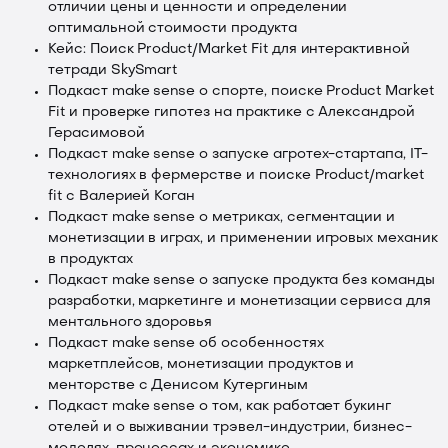
отличии цены и ценности и определении
оптимальной стоимости продукта
Кейс: Поиск Product/Market Fit для интерактивной
тетради SkySmart
Подкаст make sense о спорте, поиске Product Market
Fit и проверке гипотез на практике с Александрой
Герасимовой
Подкаст make sense о запуске агротех-стартапа, IT-
технологиях в фермерстве и поиске Product/market
fit с Валерией Коган
Подкаст make sense о метриках, сегментации и
монетизации в играх, и применении игровых механик
в продуктах
Подкаст make sense о запуске продукта без команды
разработки, маркетинге и монетизации сервиса для
ментального здоровья
Подкаст make sense об особенностях
маркетплейсов, монетизации продуктов и
менторстве с Денисом Кутергиным
Подкаст make sense о том, как работает букинг
отелей и о выживании трэвел-индустрии, бизнес-