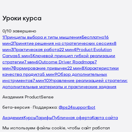
Уроки курса
0
/
10
завершено
1
Принципы выбора и типы мышления
Бесплатно
16
мин
2
Принятие решения на стратегических сессиях
8
мин
3
Практическая работа
22 мин
4
Product Evolution
Canvas
5 мин
5
Ключевой принцип гибкой реализации
стратегии
7 мин
6
Outcome Driver Roadmaps
7
мин
7
Формирование привычек
22 мин
8
Характеристики
качества продукта
5 мин
9
Обзор дополнительных
инструментов
7 мин
10
Управление реализацией стратегии:
дополнительные материалы и практические задания
Академия ProductSense
бета-версия · Поддержка:
@ps24supportbot
Академия
Курсы
Тарифы
Публичная оферта
Карта сайта
Мы используем файлы cookie, чтобы сайт работал