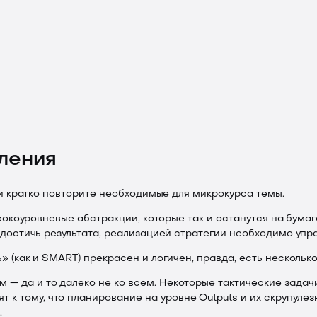
ления
и кратко повторите необходимые для микрокурса темы.
коуровневые абстракции, которые так и останутся на бумаге,
достичь результата, реализацией стратегии необходимо упр
(как и SMART) прекрасен и логичен, правда, есть нескольк
 — да и то далеко не ко всем. Некоторые тактические задач
 тому, что планирование на уровне Outputs и их скрупулезн
.