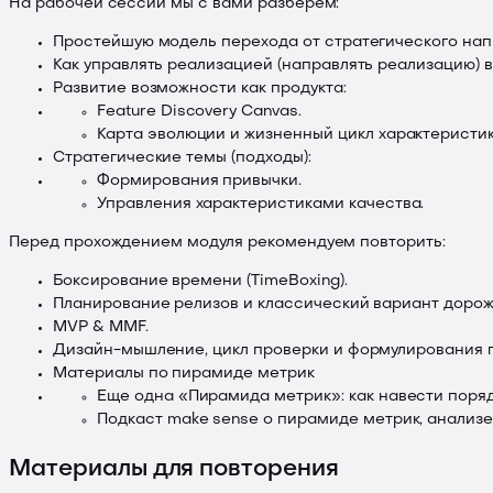
На рабочей сессии мы с вами разберем:
Простейшую модель перехода от стратегического напр
Как управлять реализацией (направлять реализацию) в
Развитие возможности как продукта:
Feature Discovery Canvas.
Карта эволюции и жизненный цикл характеристик
Стратегические темы (подходы):
Формирования привычки.
Управления характеристиками качества.
Перед прохождением модуля рекомендуем повторить:
Боксирование времени (TimeBoxing).
Планирование релизов и классический вариант дорож
MVP & MMF.
Дизайн-мышление, цикл проверки и формулирования г
Материалы по пирамиде метрик
Еще одна «Пирамида метрик»: как навести поряд
Подкаст make sense
о пирамиде метрик, анализе
Материалы для повторения