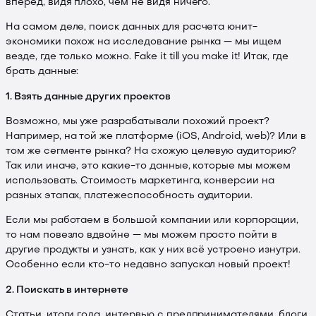
вперёд, видя плохо, чем не видя ничего.
На самом деле, поиск данных для расчета юнит-
экономики похож на исследование рынка — мы ищем
везде, где только можно. Fake it till you make it! Итак, где
брать данные:
1. Взять данные других проектов
Возможно, мы уже разрабатывали похожий проект?
Например, на той же платформе (iOS, Android, web)? Или в
том же сегменте рынка? На схожую целевую аудиторию?
Так или иначе, это какие-то данные, которые мы можем
использовать. Стоимость маркетинга, конверсии на
разных этапах, платежеспособность аудитории.
Если мы работаем в большой компании или корпорации,
то нам повезло вдвойне — мы можем просто пойти в
другие продукты и узнать, как у них всё устроено изнутри.
Особенно если кто-то недавно запускал новый проект!
2. Поискать в интернете
Статьи, итоги года, интервью с предпринимателями, блоги