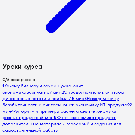
Уроки курса
0
/
5
завершено
1
Какому бизнесу и зачем нужна юнит-
экономика
Бесплатно
7 мин
2
Определяем юнит, считаем
финансовые потоки и прибыль
15 мин
3
Находим точку
безубыточности и считаем юнит-экономику ИТ-продукта
22
мин
4
Алгоритм и примеры расчета юнит-экономики
разных продуктов
5 мин
5
Юнит-экономика продукта:
дополнительные материалы, глоссарий и задания для
самостоятельной работы