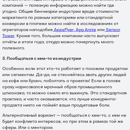
компаний — полезную информацию можно найти где
угодно. Общие бенчмарки индустрии вроде стоимости
маркетинга по разным категориям или стандартной
конверсии в платежи можно найти в исследованиях от
агрегаторов наподобие
AppsFlyer
,
App Annie
или
Sensor
Tower
. Кроме того, большие компании часто выпускают
отчёты и итоги года, откуда можно почерпнуть много
полезного.
3. Пообщаться с кем-то из индустрии
Особенно если этот кто-то работает с похожим продуктом
или сегментом. Да-да, не стесняйтесь звать других людей
на кофе или бранч, поболтать о проектах! Если в голове
сразу нарисовался мрачный образ промышленного
шпионажа, то можно смело его выкинуть. Это стандартная
практика, и часто оказывается, что лучше конкурента-
продакта никто не поймёт ваши продуктовые боли.
Альтернативный вариант — пообщаться с кем-то, с кем не
будет конфликта интересов, но при этом в рамках той же
сферы. Или с ментором.