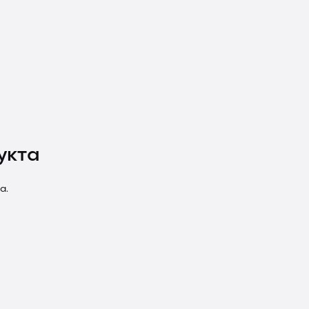
укта
а.