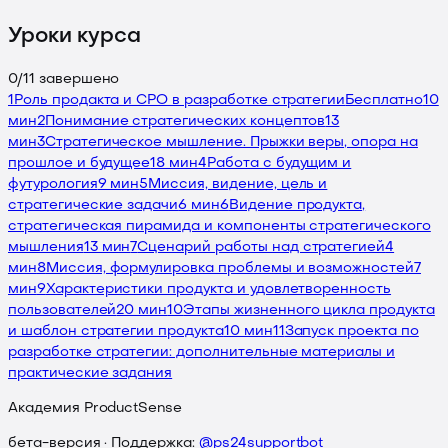
Уроки курса
0
/
11
завершено
1
Роль продакта и CPO в разработке стратегии
Бесплатно
10
мин
2
Понимание стратегических концептов
13
мин
3
Стратегическое мышление. Прыжки веры, опора на
прошлое и будущее
18 мин
4
Работа с будущим и
футурология
9 мин
5
Миссия, видение, цель и
стратегические задачи
6 мин
6
Видение продукта,
стратегическая пирамида и компоненты стратегического
мышления
13 мин
7
Сценарий работы над стратегией
4
мин
8
Миссия, формулировка проблемы и возможностей
7
мин
9
Характеристики продукта и удовлетворенность
пользователей
20 мин
10
Этапы жизненного цикла продукта
и шаблон стратегии продукта
10 мин
11
Запуск проекта по
разработке стратегии: дополнительные материалы и
практические задания
Академия ProductSense
бета-версия · Поддержка:
@ps24supportbot