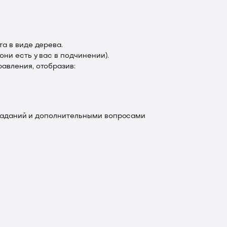
а в виде дерева.
ни есть у вас в подчинении).
авления, отобразив:
заданий и дополнительными вопросами