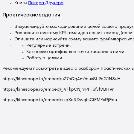
Книги
Питера Друкера
Практические задания
Визуализируйте каскадирование целей вашего продукт
Распишите систему KPI тимлидов ваших команд (если о
Опишите или нарисуйте схему вашего фреймворка упр
Регулярные встречи.
Ключевые артефакты и точки касания с ними.
Работу с целями.
Рекомендуем посмотреть видео с разбором практических 
https://kinescope.io/embed/uZ7hQg4mYeuxSL9sG1N8uH
https://kinescope.io/embed/jjVTkpCNjmPFFufJfVBHVr
https://kinescope.io/embed/xxqXoRDwgtsCiFMYxRjEcu