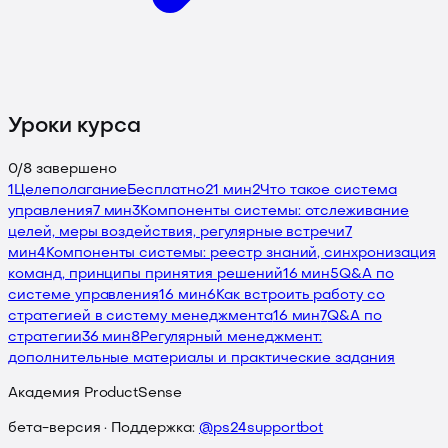
Уроки курса
0
/
8
завершено
1
Целеполагание
Бесплатно
21 мин
2
Что такое система
управления
7 мин
3
Компоненты системы: отслеживание
целей, меры воздействия, регулярные встречи
7
мин
4
Компоненты системы: реестр знаний, синхронизация
команд, принципы принятия решений
16 мин
5
Q&A по
системе управления
16 мин
6
Как встроить работу со
стратегией в систему менеджмента
16 мин
7
Q&A по
стратегии
36 мин
8
Регулярный менеджмент:
дополнительные материалы и практические задания
Академия ProductSense
бета-версия · Поддержка:
@ps24supportbot