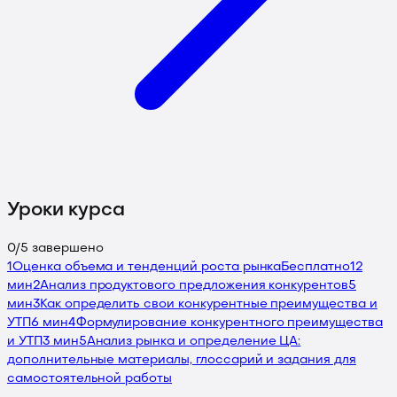
Уроки курса
0
/
5
завершено
1
Оценка объема и тенденций роста рынка
Бесплатно
12
мин
2
Анализ продуктового предложения конкурентов
5
мин
3
Как определить свои конкурентные преимущества и
УТП
6 мин
4
Формулирование конкурентного преимущества
и УТП
3 мин
5
Анализ рынка и определение ЦА:
дополнительные материалы, глоссарий и задания для
самостоятельной работы