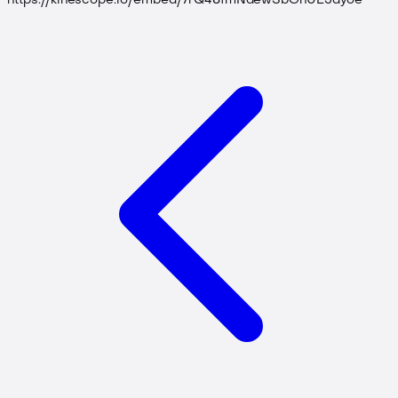
https://kinescope.io/embed/7rQ48fmNaewSbGhUE5dyoe