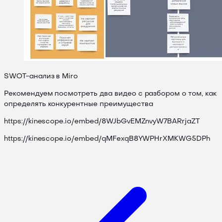
SWOT-анализ в Miro
Рекомендуем посмотреть два видео с разбором о том, как
определять конкурентные преимущества
https://kinescope.io/embed/8WJbGvEMZnvyW7BARrjaZT
https://kinescope.io/embed/qMFexqB8YWPHrXMKWG5DPh