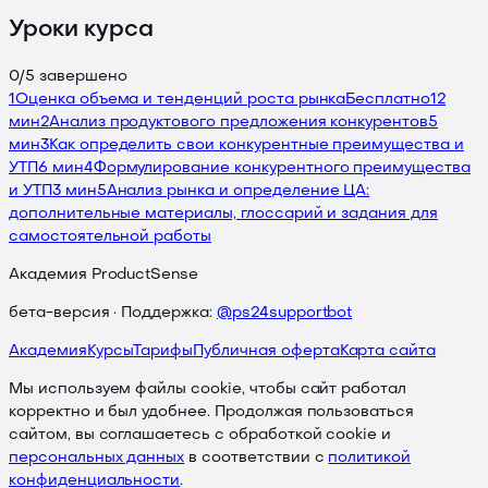
Уроки курса
0
/
5
завершено
1
Оценка объема и тенденций роста рынка
Бесплатно
12
мин
2
Анализ продуктового предложения конкурентов
5
мин
3
Как определить свои конкурентные преимущества и
УТП
6 мин
4
Формулирование конкурентного преимущества
и УТП
3 мин
5
Анализ рынка и определение ЦА:
дополнительные материалы, глоссарий и задания для
самостоятельной работы
Академия ProductSense
бета-версия · Поддержка:
@ps24supportbot
Академия
Курсы
Тарифы
Публичная оферта
Карта сайта
Мы используем файлы cookie, чтобы сайт работал
корректно и был удобнее. Продолжая пользоваться
сайтом, вы соглашаетесь с обработкой cookie и
персональных данных
в соответствии с
политикой
конфиденциальности
.