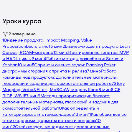
Уроки курса
0
/
12
завершено
1
Видение продукта. Impact Mapping, Value
Proposition
Бесплатно
13 мин
2
Бизнес-модель продукта Lean
Canvas, ROAM-матрица
12 мин
3
Тестирование гипотез: MVP
и HADI-циклы
9 мин
4
Гибкие методы разработки: Scrum и
Kanban
10 мин
5
Спринт и оценка задач: Planning Poker,
диаграммы сгорания спринта и релиза
7 мин
6
Работа
команды над продуктом: дополнительные материалы,
глоссарий и задания для самостоятельной работы
7
Story
Mapping, Value&Effort, MoSCoW, модель Кано
8 мин
8
ICE,
RICE, WSJF
7 мин
9
Методы приоритизации бэклога:
дополнительные материалы, глоссарий и задания для
самостоятельной работы
10
Как определить и
категоризировать стейкхолдеров
13 мин
11
Как общаться со
стейкходерами: форматы встреч и вопросы
10
мин
12
Стейкхолдер-менеджмент: дополнительные