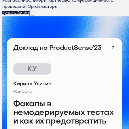
Расписание
Спикеры
Партнеры
О конференции
Место
проведения
Организаторы
Купить билет
Доклад
на ProductSense’23
КУ
Кирилл Улитин
МойОфис
Факапы в
немодерируемых тестах
и как их предотвратить