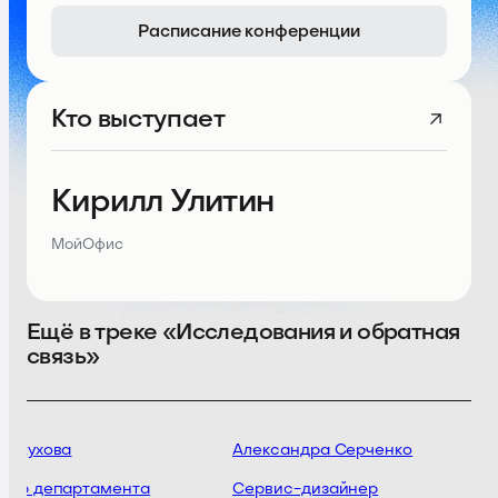
Расписание конференции
Кто выступает
Кирилл Улитин
МойОфис
Ещё в треке «Исследования и обратная
связь»
ожухова
Александра Серченко
тор департамента
Сервис-дизайнер