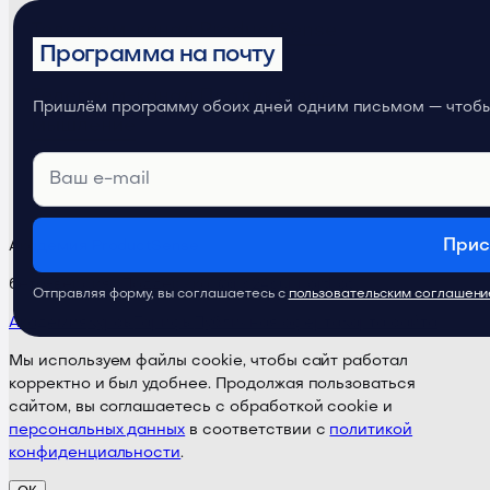
Телеграм-канал
ProductSense
Программа на почту
Телеграм-канал
Продуктовое
Пришлём программу обоих дней одним письмом — чтобы 
мышление
Прис
Академия ProductSense
бета-версия · Поддержка:
@ps24supportbot
Отправляя форму, вы соглашаетесь с
пользовательским соглашен
Академия
Курсы
Тарифы
Публичная оферта
Карта сайта
Мы используем файлы cookie, чтобы сайт работал
корректно и был удобнее. Продолжая пользоваться
сайтом, вы соглашаетесь с обработкой cookie и
персональных данных
в соответствии с
политикой
конфиденциальности
.