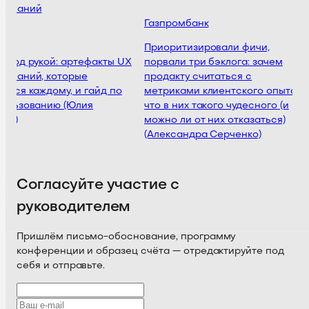
дований
Газпромбанк
Приоритизировали фичи,
 под рукой: артефакты UX
порвали три бэклога: зачем
ований, которые
продакту считаться с
ятся каждому, и гайд по
метриками клиентского опыта и
ользованию (Юлия
что в них такого чудесного (и
ва)
можно ли от них отказаться)
(Александра Серченко)
Согласуйте участие с
руководителем
Пришлём письмо-обоснование, программу
конференции и образец счёта — отредактируйте под
себя и отправьте.