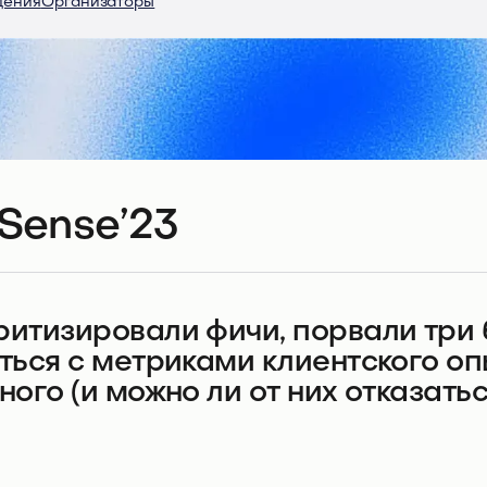
дения
Организаторы
Sense’23
итизировали фичи, порвали три 
ться с метриками клиентского опы
ного (и можно ли от них отказать