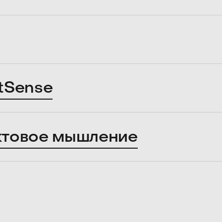
tSense
ктовое мышление