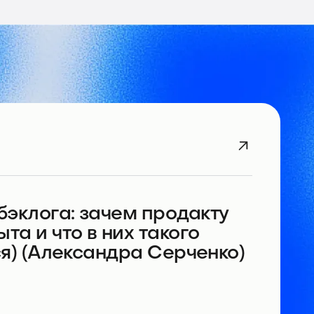
бэклога: зачем продакту
та и что в них такого
ся) (Александра Серченко)