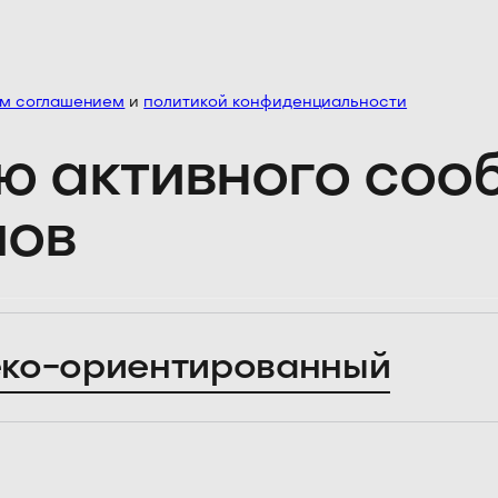
им соглашением
и
политикой конфиденциальности
ю активного со
лов
ко-ориентированный