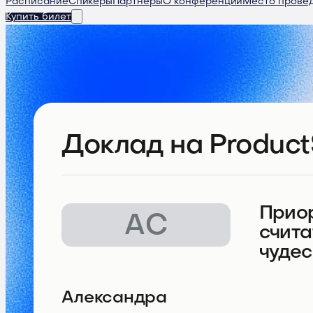
Расписание
Спикеры
Партнеры
О конференции
Место прове
Купить билет
Доклад
на Product
Приор
АС
счита
чудес
Александра