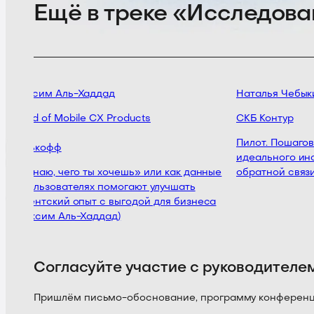
Ещё в треке «Исследова
Максим Аль-Хаддад
Наталья Чебыки
Head of Mobile CX Products
СКБ Контур
Пилот. Пошагова
Тинькофф
идеального инс
«Я знаю, чего ты хочешь» или как данные
обратной связи
о пользователях помогают улучшать
клиентский опыт с выгодой для бизнеса
(Максим Аль-Хаддад)
Согласуйте участие с руководителе
Пришлём письмо-обоснование, программу конференции