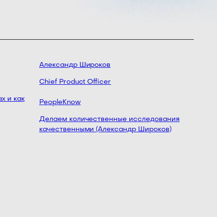
Александр Широков
Михаил
Chief Product Officer
Avito
 и как
Глубже 
PeopleKnow
достове
Делаем количественные исследования
на «Дн
качественными (Александр Широков)