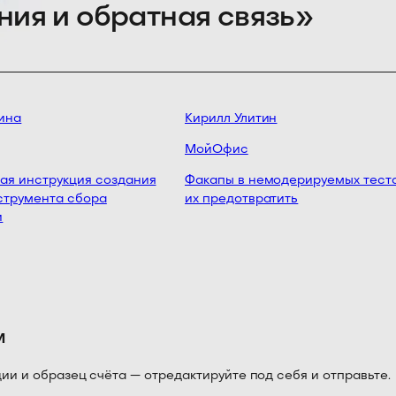
ния и обратная связь»
на
Кирилл Улитин
МойОфис
я инструкция создания
Факапы в немодерируемых тестах
трумента сбора
их предотвратить
м
 и образец счёта — отредактируйте под себя и отправьте.