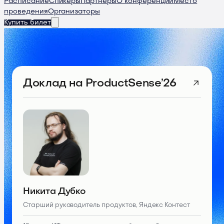
Расписание
Спикеры
Партнеры
О конференции
Место
проведения
Организаторы
Купить билет
Доклад
на ProductSense’26
Никита Дубко
Старший руководитель продуктов, Яндекс Контест