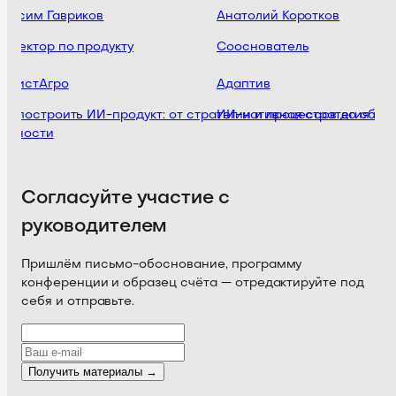
аксим Гавриков
Анатолий Коротков
иректор по продукту
Сооснователь
ссистАгро
Адаптив
к построить ИИ-продукт: от стратегии и процессов до сборк
ИИ-нативная стратегия ком
енности
Согласуйте участие с
руководителем
Пришлём письмо-обоснование, программу
конференции и образец счёта — отредактируйте под
себя и отправьте.
Получить материалы →