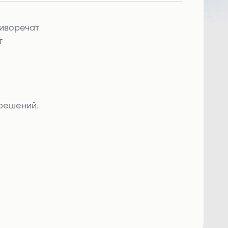
тиворечат
т
 решений.