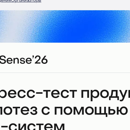
дения
Организаторы
Sense’26
ресс-тест проду
потез с помощью
-систем