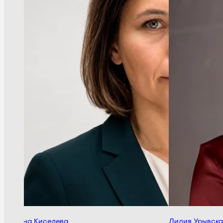
Алена Киселева
Лидия Урывская