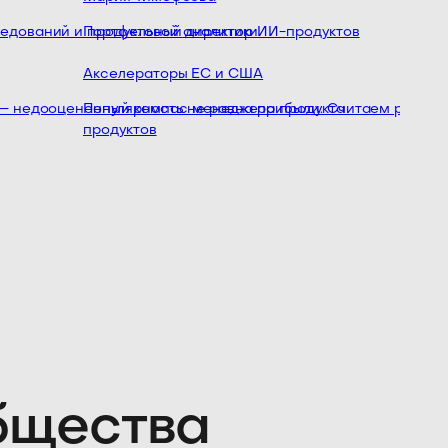
ований и продуктовой аналитики
Портфельный директор ИИ-продуктов
Акселераторы ЕС и США
— недооцененный компас менеджера продукта
Популярность не равна прибыли. Считаем реальную
продуктов
общества