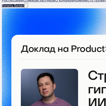
Расписание
Спикеры
Партнеры
О конференции
Место прове
Купить билет
Доклад
на Product
Ст
ги
ИИ