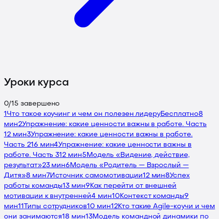
Уроки курса
0
/
15
завершено
1
Что такое коучинг и чем он полезен лидеру
Бесплатно
8
мин
2
Упражнение: какие ценности важны в работе. Часть
1
2 мин
3
Упражнение: какие ценности важны в работе.
Часть 2
16 мин
4
Упражнение: какие ценности важны в
работе. Часть 3
12 мин
5
Модель «Видение, действие,
результат»
23 мин
6
Модель «Родитель — Взрослый —
Дитя»
8 мин
7
Источник самомотивации
12 мин
8
Успех
работы команды
13 мин
9
Как перейти от внешней
мотивации к внутренней
4 мин
10
Контекст команды
9
мин
11
Типы сотрудников
10 мин
12
Кто такие Agile-коучи и чем
они занимаются
18 мин
13
Модель командной динамики по