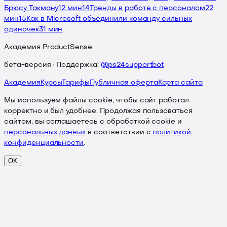
Брюсу Такману
12 мин
14
Тренды в работе с персоналом
22
мин
15
Как в Microsoft объединили команду сильных
одиночек
31 мин
Академия ProductSense
бета-версия · Поддержка:
@ps24supportbot
Академия
Курсы
Тарифы
Публичная оферта
Карта сайта
Мы используем файлы cookie, чтобы сайт работал
корректно и был удобнее. Продолжая пользоваться
сайтом, вы соглашаетесь с обработкой cookie и
персональных данных
в соответствии с
политикой
конфиденциальности
.
ОК