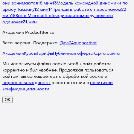
они занимаются
18 мин
13
Модель командной динамики по
Брюсу Такману
12 мин
14
Тренды в работе с персоналом
22
мин
15
Как в Microsoft объединили команду сильных
одиночек
31 мин
Академия ProductSense
бета-версия · Поддержка:
@ps24supportbot
Академия
Курсы
Тарифы
Публичная оферта
Карта сайта
Мы используем файлы cookie, чтобы сайт работал
корректно и был удобнее. Продолжая пользоваться
сайтом, вы соглашаетесь с обработкой cookie и
персональных данных
в соответствии с
политикой
конфиденциальности
.
ОК