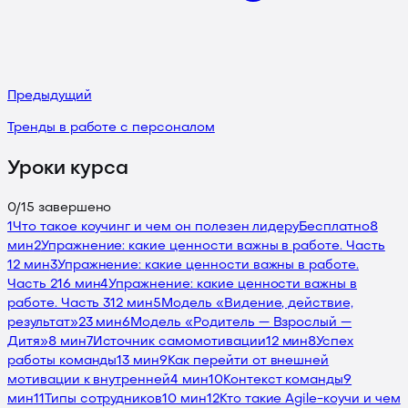
Предыдущий
Тренды в работе с персоналом
Уроки курса
0
/
15
завершено
1
Что такое коучинг и чем он полезен лидеру
Бесплатно
8
мин
2
Упражнение: какие ценности важны в работе. Часть
1
2 мин
3
Упражнение: какие ценности важны в работе.
Часть 2
16 мин
4
Упражнение: какие ценности важны в
работе. Часть 3
12 мин
5
Модель «Видение, действие,
результат»
23 мин
6
Модель «Родитель — Взрослый —
Дитя»
8 мин
7
Источник самомотивации
12 мин
8
Успех
работы команды
13 мин
9
Как перейти от внешней
мотивации к внутренней
4 мин
10
Контекст команды
9
мин
11
Типы сотрудников
10 мин
12
Кто такие Agile-коучи и чем