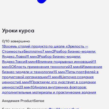
Уроки курса
0
/
10
завершено
1
Восемь стадий продукта по шкале «Зрелость —
Стоимость»
Бесплатно
7 мин
2
Разбор бизнес-модели:
Яндекс.Лавка
11 мин
3
Разбор бизнес-модели:
Яндекс.Такси
8 мин
4
Влияние подрывных инноваций
11
мин
5
Область применения технологий
3 мин
6
Изменение
бизнес-модели и технологии
15 мин
7
Типы портфелей в
продуктовой организации
11 мин
8
Цепочка создания
ценности
6 мин
9
Практикум: кто участвует в создании
ценности
23 мин
10
Анализ внутренних факторов:
дополнительные материалы и практические задания
Академия ProductSense