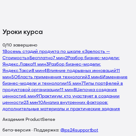
Уроки курса
0
/
10
завершено
1
Восемь стадий продукта по шкале «Зрелость —
Стоимость»
Бесплатно
7 мин
2
Разбор бизнес-модели:
Яндекс.Лавка
11 мин
3
Разбор бизнес-модели:
Яндекс.Такси
8 мин
4
Влияние подрывных инноваций
11
мин
5
Область применения технологий
3 мин
6
Изменение
бизнес-модели и технологии
15 мин
7
Типы портфелей в
продуктовой организации
11 мин
8
Цепочка создания
ценности
6 мин
9
Практикум: кто участвует в создании
ценности
23 мин
10
Анализ внутренних факторов:
дополнительные материалы и практические задания
Академия ProductSense
бета-версия · Поддержка:
@ps24supportbot