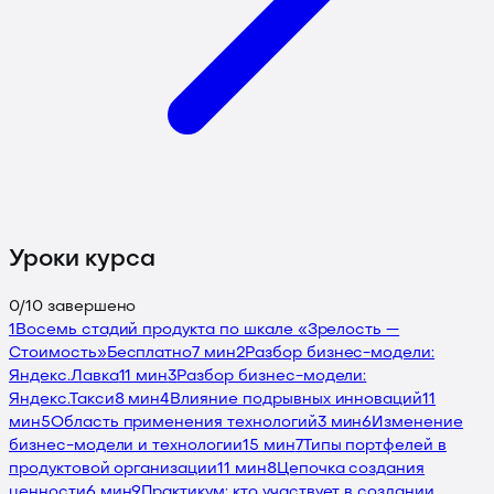
Уроки курса
0
/
10
завершено
1
Восемь стадий продукта по шкале «Зрелость —
Стоимость»
Бесплатно
7 мин
2
Разбор бизнес-модели:
Яндекс.Лавка
11 мин
3
Разбор бизнес-модели:
Яндекс.Такси
8 мин
4
Влияние подрывных инноваций
11
мин
5
Область применения технологий
3 мин
6
Изменение
бизнес-модели и технологии
15 мин
7
Типы портфелей в
продуктовой организации
11 мин
8
Цепочка создания
ценности
6 мин
9
Практикум: кто участвует в создании