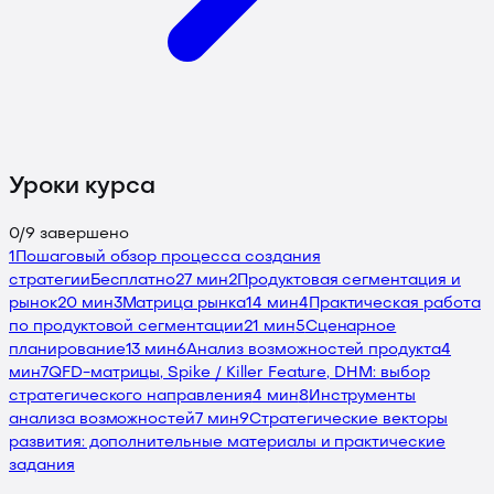
Уроки курса
0
/
9
завершено
1
Пошаговый обзор процесса создания
стратегии
Бесплатно
27 мин
2
Продуктовая сегментация и
рынок
20 мин
3
Матрица рынка
14 мин
4
Практическая работа
по продуктовой сегментации
21 мин
5
Сценарное
планирование
13 мин
6
Анализ возможностей продукта
4
мин
7
QFD-матрицы, Spike / Killer Feature, DHM: выбор
стратегического направления
4 мин
8
Инструменты
анализа возможностей
7 мин
9
Стратегические векторы
развития: дополнительные материалы и практические
задания